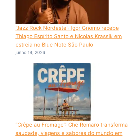
“Jazz Rock Nordeste”: Igor Gnomo recebe
Thiago Espírito Santo e Nicolas Krassik em
estreia no Blue Note São Paulo
junho 19, 2026
“Crêpe au Fromage”: Che Romaro transforma
saudade, viagens e sabores do mundo em