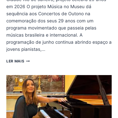
em 2026 O projeto Música no Museu dá
sequência aos Concertos de Outono na
comemoração dos seus 29 anos com um
programa movimentado que passeia pelas
músicas brasileira e internacional. A
programação de junho continua abrindo espaço a
jovens pianistas,…
MÚSICA
LER MAIS
NO
MUSEU
ABRE
ESPAÇO
AOS
JOVENS
TALENTOS
DA
MÚSICA
CLÁSSICA