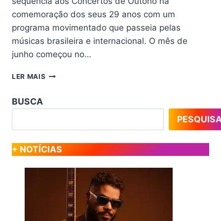
sequência aos Concertos de Outono na
comemoração dos seus 29 anos com um
programa movimentado que passeia pelas
músicas brasileira e internacional. O mês de
junho começou no…
MÚSICA
LER MAIS
NO
MUSEU
BUSCA
PERCORRE
SONS
PESQUIS
E
GERAÇÕES
EM
+ NOTÍCIAS
CONCERTOS
GRATUITOS