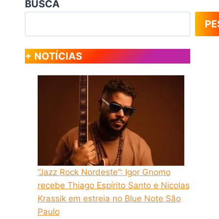
BUSCA
PE
+ NOTÍCIAS
“Jazz Rock Nordeste”: Igor Gnomo
recebe Thiago Espírito Santo e Nicolas
Krassik em estreia no Blue Note São
Paulo