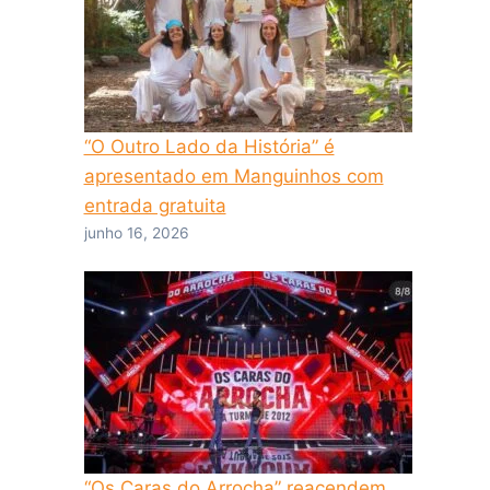
“O Outro Lado da História” é
apresentado em Manguinhos com
entrada gratuita
junho 16, 2026
“Os Caras do Arrocha” reacendem