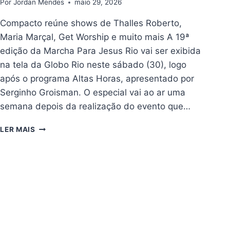
Por
Jordan Mendes
maio 29, 2026
Compacto reúne shows de Thalles Roberto,
Maria Marçal, Get Worship e muito mais A 19ª
edição da Marcha Para Jesus Rio vai ser exibida
na tela da Globo Rio neste sábado (30), logo
após o programa Altas Horas, apresentado por
Serginho Groisman. O especial vai ao ar uma
semana depois da realização do evento que…
MARCHA
LER MAIS
PARA
JESUS
RIO
VIRA
ESPECIAL
DA
GLOBO
NESTE
SÁBADO