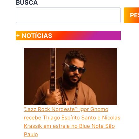
BUSCA
PE
+ NOTÍCIAS
“Jazz Rock Nordeste”: Igor Gnomo
recebe Thiago Espírito Santo e Nicolas
Krassik em estreia no Blue Note São
Paulo