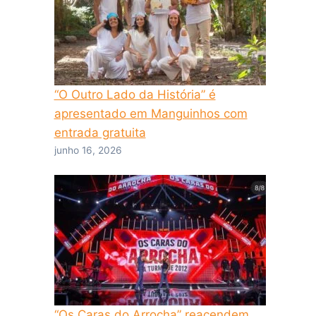
“O Outro Lado da História” é
apresentado em Manguinhos com
entrada gratuita
junho 16, 2026
“Os Caras do Arrocha” reacendem